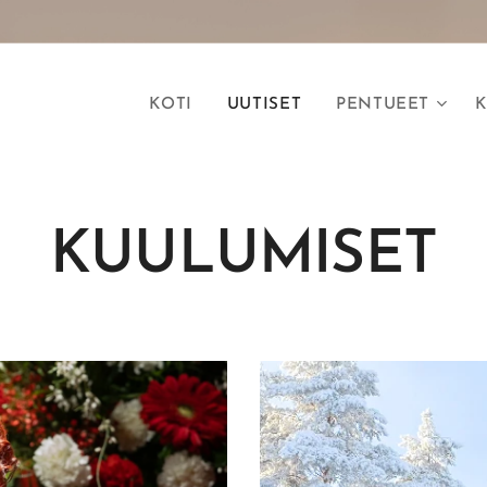
KOTI
UUTISET
PENTUEET
K
KUULUMISET