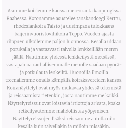
Asumme koiriemme kanssa merenranta kaupungissa
Raahessa. Kotonamme asustelee tanskandoggi Kerttu,
rhodesiankoira Taisto ja uusimpana tulokkaana
baijerinvuoristovihikoira Teppo. Vuoden ajasta
riippuen ulkoilemme paljon luonnossa. Kesällä uidaan
porukalla ja vastaavasti talvella lenkkeillään meren
jäällä. Nautimme yhdessä lenkkeilystä metsässä,
vastapainoa rauhallisemmalle menolle saadaan pyörä-
ja potkulauta lenkeiltä. Huonoilla ilmoilla
treenailemme omalla kämpällä koirakavereiden kanssa.
Koiranäyttelyt ovat myös mukavaa yhdessä tekemistä
ja reissaamista tietenkin, josta nautimme me kaikki.
Näyttelyreissut ovat loistavia irtiottoja arjesta, koska
retkeilyautomme mahdollistaa yöpymisen.
Näyttelyreissujen lisäksi reissamme autolla niin
kesällä kuin talvellakin ja milloin missäkin.