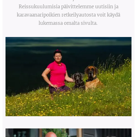
Reissukuulumisia päivittelemme uutisiin ja
karavaanaripoikien retkeilyautosta voit käydä
lukemassa omalta sivulta.