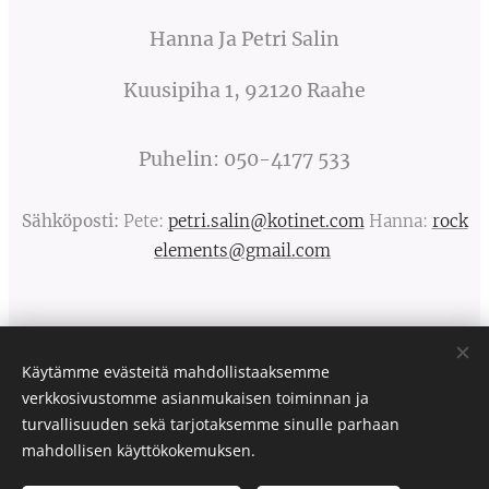
Hanna Ja Petri Salin
Kuusipiha 1, 92120 Raahe
Puhelin: 050-4177 533
Sähköposti:
Pete:
petri.salin@kotinet.com
Hanna:
rock
elements@gmail.com
Käytämme evästeitä mahdollistaaksemme
verkkosivustomme asianmukaisen toiminnan ja
turvallisuuden sekä tarjotaksemme sinulle parhaan
Kennel Rock Element´s
mahdollisen käyttökokemuksen.
Hanna ja Petri Salin