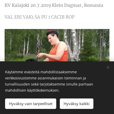
KV Kalajoki 20.7.2019 Klein Dagmar, Romania
VAL ERI VAK1 SA PU 1 CACIB ROP
Käytämme evästeitä mahdollistaaksemme
verkkosivustomme asianmukaisen toiminnan ja
turvallisuuden sekä tarjotaksemme sinulle parhaan
mahdollisen käyttökokemuksen.
Hyväksy vain tarpeelliset
Hyväksy kaikki