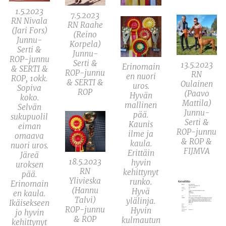
1.5.2023
7.5.2023
RN Nivala
RN Raahe
(Jari Fors)
(Reino
Junnu-
Korpela)
Serti &
Junnu-
ROP-junnu
Serti &
13.5.2023
Erinomain
& SERTI &
ROP-junnu
RN
en nuori
ROP, 10kk.
& SERTI &
Oulainen
uros.
Sopiva
ROP
(Paavo
Hyvän
koko.
Mattila)
mallinen
Selvän
Junnu-
pää.
sukupuolil
Serti &
Kaunis
eiman
ROP-junnu
ilme ja
omaava
& ROP &
kaula.
nuori uros.
FIJMVA
Erittäin
Järeä
18.5.2023
hyvin
uroksen
RN
kehittynyt
pää.
Ylivieska
runko.
Erinomain
(Hannu
Hyvä
en kaula.
Talvi)
ylälinja.
Ikäisekseen
ROP-junnu
Hyvin
jo hyvin
& ROP
kulmautun
kehittynyt