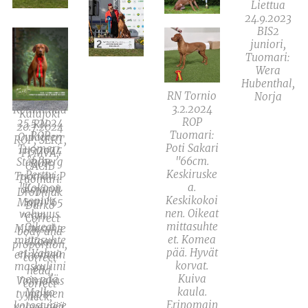
Liettua
24.9.2023
BIS2
juniori,
Tuomari:
Wera
Hubenthal,
RN Tornio
RN
Norja
KV
3.2.2024
Keminmaa
Kalajoki
ROP
25.5.2024
RN
20.7.2024
Tuomari:
ROP
Oulainen
ROP, SERT,
Poti Sakari
Tuomari:
11.5.2024
FI MVA,
"66cm.
Ståhlberg
ROP
CACIB
Keskiruske
Perttu
Tuomari:P
Tuomari:
a.
"Kokoon
alojärvi
Drobnjak
Keskikokoi
sopiva
Matti "65
Darko
nen. Oikeat
vahvuus.
cm.
"Correct
mittasuhte
Oikeat
Mittasuhte
body and
et. Komea
mittasuhte
eltaan
proportion,
pää. Hyvät
et. Vahva
erinomain
correct
korvat.
maskuliini
en.
head,
Kuiva
nen pää.
Voimakas
correct
kaula.
Melko
tyyppinen
neck,
Erinomain
korostunee
vahva pää.