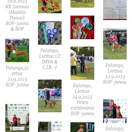
20.8.2023
KR Joensuu
(Mattila
Paavo)
ROP-junnu
& ROP
Palanga,
Liettua LT
JMVA &
Palanga,
C.I.B.-J
Palanga,Li
Liettua
ettua
22.9.2023
23.9.2023
ROP-junnu
ROP-junnu
Palanga,
Liettua
24.9.2023
Peten
esittämänä
ROP-junnu
Palanga,