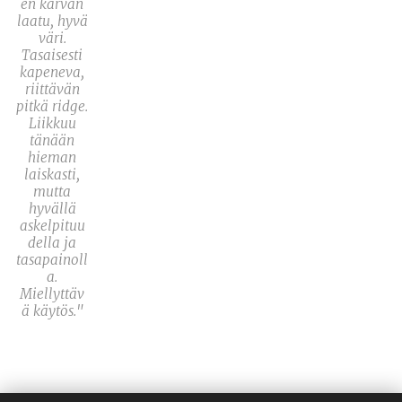
en karvan
laatu, hyvä
väri.
Tasaisesti
kapeneva,
riittävän
pitkä ridge.
Liikkuu
tänään
hieman
laiskasti,
mutta
hyvällä
askelpituu
della ja
tasapainoll
a.
Miellyttäv
ä käytös."