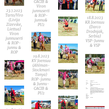
CACIB &
Viron
23.7.2023
junnuserti
Tarto/Viro
& ROP-
18.8.2023
(Livija
junnu&
KR Joensuu
Zizevske,
PU2
(Darco
Liettua)
Drodnjak,
Viron
Serbia)
junnuserti
VSP-Junnu
& ROP-
& VSP
junnu &
ROP
19.8.2023
KV Joensuu
(Ahlman-
Stockmari
Tanya)
ROP-junnu
& Junnu-
CACIB &
PU2