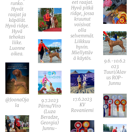
eet raajat.
runko.
Hyvä pitkä
Hyvät
ridge, jossa
raajat ja
kruunut
käpälät.
voisivat
Hyvä ridge.
olla
Hyvä
selvemmät.
tehokas
Liikkuu
liike.
hyvin.
Luonne
Miellyttäv
oikea.
ä käytös.
9.6.-10.6.2
023
Tuuri/Alav
us ROP-
Junnu
17.6.2023
@JoonaOja
9.7.2023
KV
la
Pärnu/Viro
Rovaniemi
(Luza
Beradze,
Georgia)
Junnu-