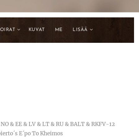
OIRAT
KUVAT
ME
LISÄÄ
 & NO & EE & LV & LT & RU & BALT & RKFV-12
ierto´s E´po To Kheimos