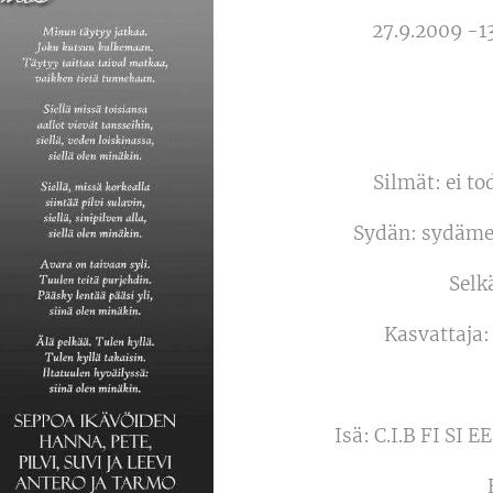
27.9.2009 -1
Silmät: ei to
Sydän: sydämen
Selk
Kasvattaja:
Isä: C.I.B FI S