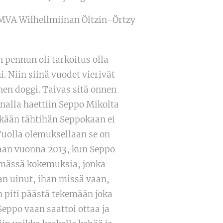
MVA Wilhellmiinan Öltzin-Örtzy
 pennun oli tarkoitus olla
. Niin siinä vuodet vierivät
inen doggi. Taivas sitä onnen
nalla haettiin Seppo Mikolta
ikään tähtihän Seppokaan ei
Tuolla olemuksellaan se on
viaan vuonna 2013, kun Seppo
elämässä kokemuksia, jonka
aan uinut, ihan missä vaan,
on piti päästä tekemään joka
Seppo vaan saattoi ottaa ja