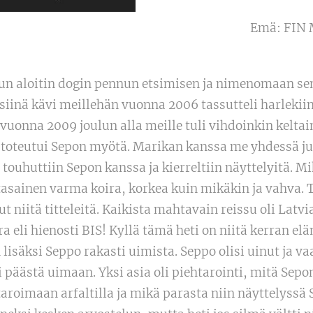
Emä: FIN 
 kun aloitin dogin pennun etsimisen ja nimenomaan sen
siinä kävi meillehän vuonna 2006 tassutteli harlekiini
 vuonna 2009 joulun alla meille tuli vihdoinkin kelta
toteutui Sepon myötä. Marikan kanssa me yhdessä ju
touhuttiin Sepon kanssa ja kierreltiin näyttelyitä. M
 tasainen varma koira, korkea kuin mikäkin ja vahva. 
ut niitä titteleitä. Kaikista mahtavain reissu oli Lat
ra eli hienosti BIS! Kyllä tämä heti on niitä kerran 
lisäksi Seppo rakasti uimista. Seppo olisi uinut ja v
ti päästä uimaan. Yksi asia oli piehtarointi, mitä Sep
taroimaan arfaltilla ja mikä parasta niin näyttelyssä 