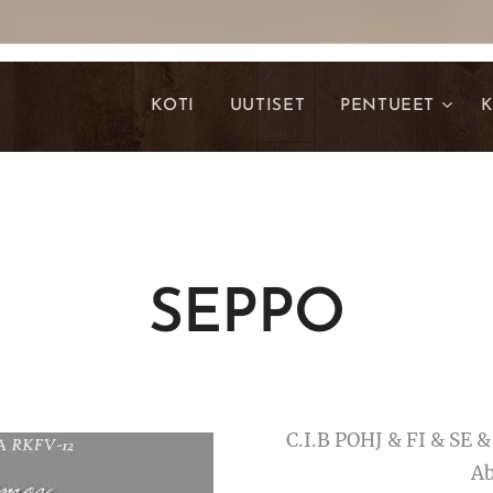
KOTI
UUTISET
PENTUEET
K
SEPPO
C.I.B POHJ & FI & SE
Ab