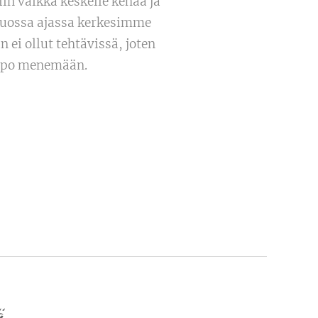
iin vaikka keskelle kehää ja
 tuossa ajassa kerkesimme
 ei ollut tehtävissä, joten
eppo menemään.
ä