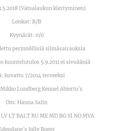
3.5.2018 (Vatsalaukun kiertyminen)
Lonkat: B/B
Kyynärät: 0/0
dettu perinnöllisiä silmäsairauksia
 kuuntelutulos 5.9.2011 ei sivuääniä
ä: kuvattu 7/2014 terveeksi
 Mikko Lundberg Kennel Abierto´s
Om: Hanna Salin
I EE LV LT BALT RU ME MD BG SI NO MVA
Edendane´s Jolly Roger