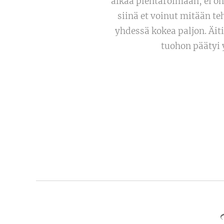
alkaa pientaroimaan, ei onn
siinä et voinut mitään t
yhdessä kokea paljon. Äiti
tuohon päätyi