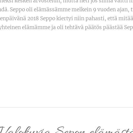
eksi kesken arvostelun, mutta heti jos silmä vältti n
ehdä. Seppo oli elämässämme melkein 9 vuoden ajan,
enpäivänä 2018 Seppo kiertyi niin pahasti, että mitään
 yhteinen elämämme ja oli tehtävä päätös päästää S
Valokuvia Sepon elämäst