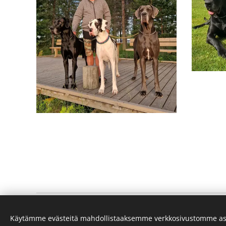
Kennel Rock Element´s
Käytämme evästeitä mahdollistaaksemme verkkosivustomme as
Hanna ja Petri Salin