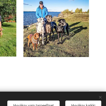
Luotu
Webnodella
Evästeet
Hyväksy vain tarpeelliset
Hyväksy kaikki