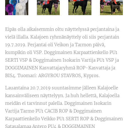
Eipäs olla aikaisemmin oltu näyttelyssä perjantaina ja
vielä illalla. Kalajoen ryhmänäyttely oli siis perjantain
19.7.2019. Perjantai oli Veikon ja Tarmon päivä,
kumpikin oli VSP. Doggimainen Karpaattienkello PU1
SERTI VSP & Doggimainen Isokarin Vartija PU1 VSP ja
DOGGIMAINEN Kasvattajaryhmä ROP-Kasvattaja ja
BIS4. Tuomari: ARGYROU STAVROS, Kypros.
Lauantaina 20.7.2019 suuntasimme jälleen Kalajoelle
kansainväliseen näyttelyyn. Ja huh hellettä, Kalajoella
meidän ei tarvinnut palella. Doggimainen Isokarin
Vartija Tarmo PU1 CACIB ROP & Doggimainen
Karpaattienkello Veikko PU1 SERTI ROP & Doggimainen
Satasalamaa Antero PU4 & DOGGIMAINEN