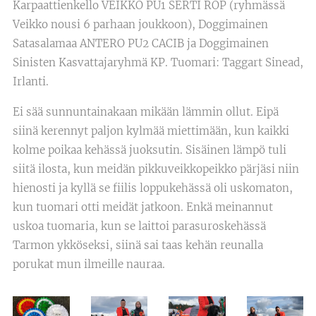
Karpaattienkello VEIKKO PU1 SERTI ROP (ryhmässä
Veikko nousi 6 parhaan joukkoon), Doggimainen
Satasalamaa ANTERO PU2 CACIB ja Doggimainen
Sinisten Kasvattajaryhmä KP. Tuomari: Taggart Sinead,
Irlanti.
Ei sää sunnuntainakaan mikään lämmin ollut. Eipä
siinä kerennyt paljon kylmää miettimään, kun kaikki
kolme poikaa kehässä juoksutin. Sisäinen lämpö tuli
siitä ilosta, kun meidän pikkuveikkopeikko pärjäsi niin
hienosti ja kyllä se fiilis loppukehässä oli uskomaton,
kun tuomari otti meidät jatkoon. Enkä meinannut
uskoa tuomaria, kun se laittoi parasuroskehässä
Tarmon ykköseksi, siinä sai taas kehän reunalla
porukat mun ilmeille nauraa.